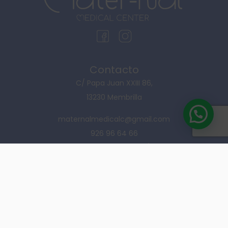
Contacto
C/ Papa Juan XXIII 86,
13230 Membrilla
maternalmedicalc@gmail.com
926 96 64 66
Registro sanitario: 1309022/1316752
ENVÍANOS UN MENSAJE
Información
Política de privacidad
Aviso legal